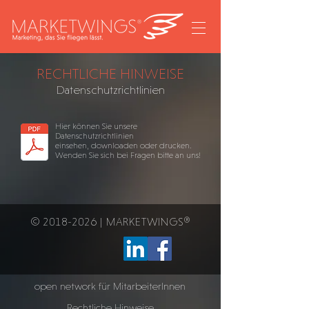
RECHTLICHE HINWEISE
Datenschutzrichtlinien
Hier können Sie unsere
Datenschutzrichtlinien
einsehen, downloaden oder drucken.
Wenden Sie sich bei Fragen bitte an uns!
©
2018-2026
| MARKETWINGS®
open network für MitarbeiterInnen
Rechtliche Hinweise