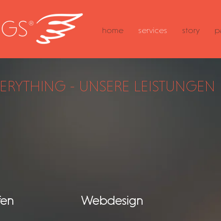
home
services
story
p
VERYTHING - UNSERE LEISTUNGEN
fen
Webdesign