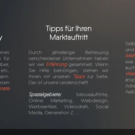
Tipps für Ihren
y
Marktauftritt
Selb
und
genes
Durch jahrelange Betreuung
Mail
 für
verschiedener Unternehmen haben
wie 
ber,
wir viel
Erfahrung
gesammelt. Wenn
au
etc.
Sie Hilfe benötigen, stehen wir
Weit
ann.
Ihnen mit unseren
Tipps
zur Seite.
an
esen
Das ist unsere Leidenschaft!
Ad
rate
hall
Spezialgebiete:
Messeauftritte,
Online Marketing, Webdesign,
Werbeartikel, Videodreh, Social
Media, Generation Z, ...