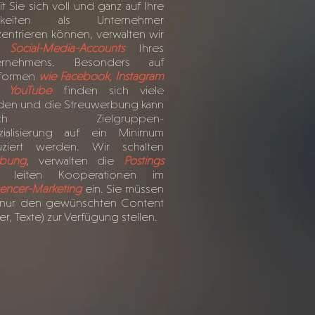
t Sie sich voll und ganz auf Ihre
igkeiten als Unternehmer
entrieren können, verwalten wir
e
Social-Media-Accounts
Ihres
ernehmens. Besonders auf
tformen
wie Facebook, Instagram
 YouTube
finden sich viele
den und die Streuwerbung kann
rch Zielgruppen-
zialisierung auf ein Minimum
uziert werden. Wir schalten
bung
, verwalten die
Postings
 leiten Kooperationen im
uencer-Marketing
ein. Sie müssen
 nur den gewünschten Content
der, Texte) zur Verfügung stellen.