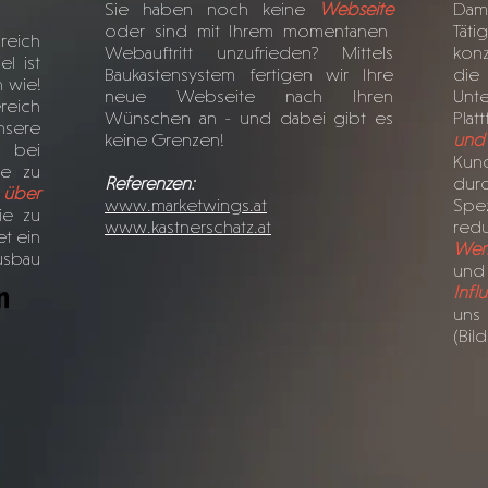
Sie haben noch keine
Webseite
Dami
oder sind mit Ihrem momentanen
Tät
greich
Webauftritt unzufrieden? Mittels
konz
el ist
Baukastensystem fertigen wir Ihre
di
 wie!
neue Webseite nach Ihren
Unt
reich
Wünschen an - und dabei gibt es
Plat
ere
keine Grenzen!
und
n bei
Kun
te zu
Referenzen:
du
 über
www.marketwings.at
Spe
ie zu
www.kastnerschatz.at
red
t ein
Wer
sbau
und
Infl
uns
(Bil