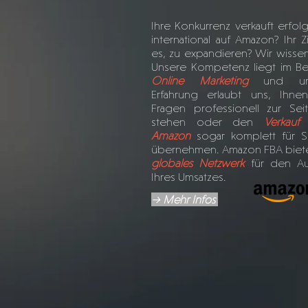
Ihre Konkurrenz verkauft erfol
international auf Amazon? Ihr Zi
es, zu expandieren? Wir wissen
Unsere Kompetenz liegt im Be
Online Marketing
und uns
Erfahrung erlaubt uns, Ihne
Fragen professionell zur Sei
stehen oder den
Verkauf
Amazon
sogar komplett für S
übernehmen. Amazon FBA biete
globales Netzwerk
für den Au
Ihres Umsatzes.
→ Mehr Infos